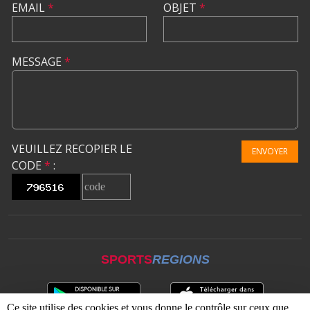
EMAIL
*
OBJET
*
MESSAGE
*
VEUILLEZ RECOPIER LE
ENVOYER
CODE
*
:
SPORTS
REGIONS
Ce site utilise des cookies et vous donne le contrôle sur ceux que