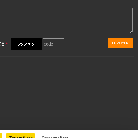
DE
*
:
ENVOYER