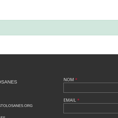
NOM
*
OSANES
EMAIL
*
STOLOSANES.ORG
LES