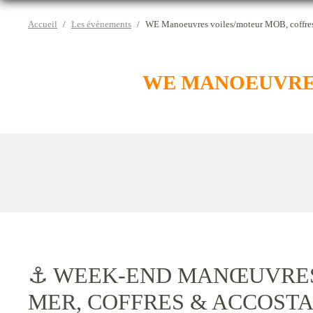
Accueil
Les évènements
WE Manoeuvres voiles/moteur MOB, coffres
WE MANOEUVRES
⚓ WEEK-END MANŒUVRES 
MER, COFFRES & ACCOST