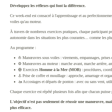
Développez les réflexes qui font la différence.
Ce week-end est consacré à l'apprentissage et au perfectionneme
voiles qu'au moteur.
À travers de nombreux exercices pratiques, chaque participant pr
autonomie dans les situations les plus courantes… comme les plus
Au programme :
⛵ Manœuvres sous voiles : virements, empannages, prises de 
⚙️ Manœuvres au moteur : marche avant, marche arrière, ant
🛟 Exercices
Homme à la Mer (MOB)
: procédures, coordi
⚓ Prise de coffre et mouillage : approche, amarrage et organ
🚤 Accostages et départs de ponton : avec ou sans vent, utili
Chaque exercice est répété plusieurs fois afin que chacun puisse 
L'objectif n'est pas seulement de réussir une manœuvre, mais
plus efficace.